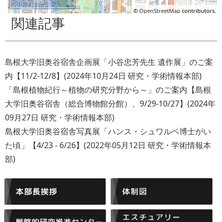
500 m
©
OpenStreetMap
contributors.
関連記事
島根大学旧奥谷宿舎企画展「小谷忠芳先生 遺作展」のご案
内【11/2-12/8】
(
2024年10月24日
研究・学術情報本部
)
「島根植物紀行～植物の研究分野から～」のご案内【島根
大学旧奥谷宿舎（総合博物館分館）、9/29-10/27】
(
2024年
09月27日
研究・学術情報本部
)
島根大学旧奥谷宿舎写真展「ハンス・シュワルベ博士がい
た頃」【4/23 - 6/26】
(
2022年05月12日
研究・学術情報本
部
)